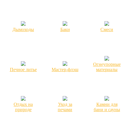
Дымоходы
Баки
Смеси
Огнеупорные
Печное литье
Мастер-флэш
материалы
Отдых на
Уход за
Камни для
природе
печами
бани и сауны