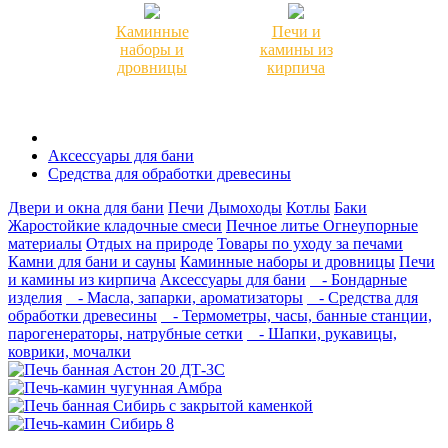
Каминные
Печи и
наборы и
камины из
дровницы
кирпича
Аксессуары для бани
Средства для обработки древесины
Двери и окна для бани
Печи
Дымоходы
Котлы
Баки
Жаростойкие кладочные смеси
Печное литье
Огнеупорные
материалы
Отдых на природе
Товары по уходу за печами
Камни для бани и сауны
Каминные наборы и дровницы
Печи
и камины из кирпича
Аксессуары для бани
- Бондарные
изделия
- Масла, запарки, ароматизаторы
- Средства для
обработки древесины
- Термометры, часы, банные станции,
парогенераторы, натрубные сетки
- Шапки, рукавицы,
коврики, мочалки