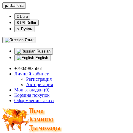
р.
Валюта
€ Euro
$ US Dollar
р. Рубль
Язык
Russian
English
+79049835661
Личный кабинет
Регистрация
Авторизация
Мои закладки (0)
Корзина покупок
Оформление заказа