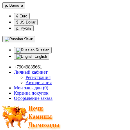
р.
Валюта
€ Euro
$ US Dollar
р. Рубль
Язык
Russian
English
+79049835661
Личный кабинет
Регистрация
Авторизация
Мои закладки (0)
Корзина покупок
Оформление заказа