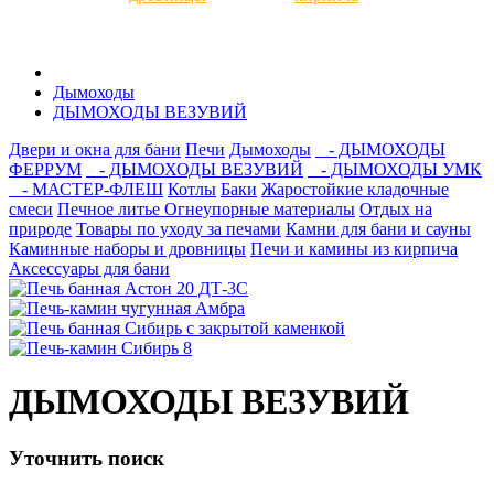
Дымоходы
ДЫМОХОДЫ ВЕЗУВИЙ
Двери и окна для бани
Печи
Дымоходы
- ДЫМОХОДЫ
ФЕРРУМ
- ДЫМОХОДЫ ВЕЗУВИЙ
- ДЫМОХОДЫ УМК
- МАСТЕР-ФЛЕШ
Котлы
Баки
Жаростойкие кладочные
смеси
Печное литье
Огнеупорные материалы
Отдых на
природе
Товары по уходу за печами
Камни для бани и сауны
Каминные наборы и дровницы
Печи и камины из кирпича
Аксессуары для бани
ДЫМОХОДЫ ВЕЗУВИЙ
Уточнить поиск