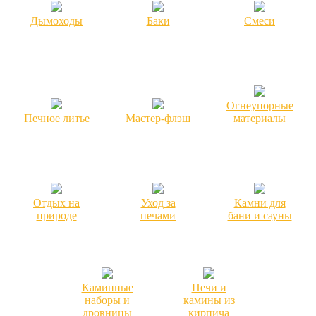
Дымоходы
Баки
Смеси
Огнеупорные
Печное литье
Мастер-флэш
материалы
Отдых на
Уход за
Камни для
природе
печами
бани и сауны
Каминные
Печи и
наборы и
камины из
дровницы
кирпича