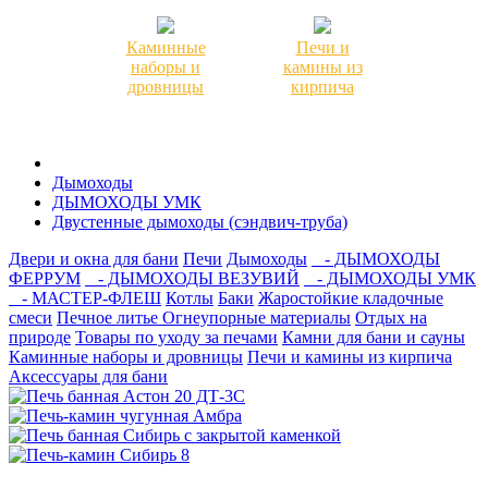
Каминные
Печи и
наборы и
камины из
дровницы
кирпича
Дымоходы
ДЫМОХОДЫ УМК
Двустенные дымоходы (сэндвич-труба)
Двери и окна для бани
Печи
Дымоходы
- ДЫМОХОДЫ
ФЕРРУМ
- ДЫМОХОДЫ ВЕЗУВИЙ
- ДЫМОХОДЫ УМК
- МАСТЕР-ФЛЕШ
Котлы
Баки
Жаростойкие кладочные
смеси
Печное литье
Огнеупорные материалы
Отдых на
природе
Товары по уходу за печами
Камни для бани и сауны
Каминные наборы и дровницы
Печи и камины из кирпича
Аксессуары для бани