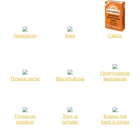
Дымоходы
Баки
Смеси
Огнеупорные
Печное литье
Мастер-флэш
материалы
Отдых на
Уход за
Камни для
природе
печами
бани и сауны