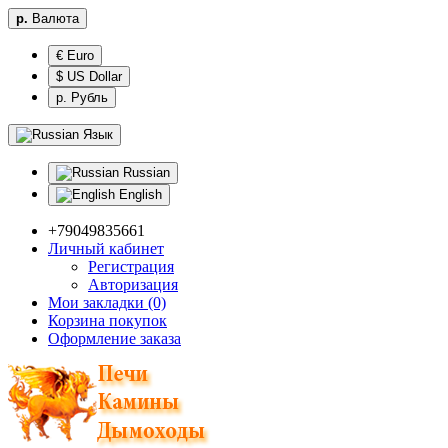
р.
Валюта
€ Euro
$ US Dollar
р. Рубль
Язык
Russian
English
+79049835661
Личный кабинет
Регистрация
Авторизация
Мои закладки (0)
Корзина покупок
Оформление заказа