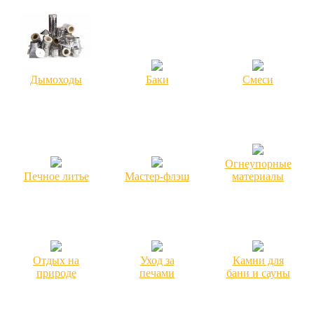
Дымоходы
Баки
Смеси
Огнеупорные
Печное литье
Мастер-флэш
материалы
Отдых на
Уход за
Камни для
природе
печами
бани и сауны