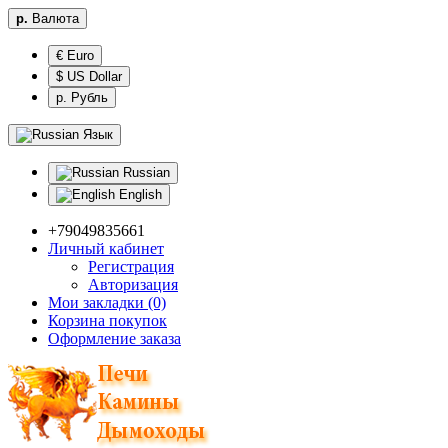
р.
Валюта
€ Euro
$ US Dollar
р. Рубль
Язык
Russian
English
+79049835661
Личный кабинет
Регистрация
Авторизация
Мои закладки (0)
Корзина покупок
Оформление заказа