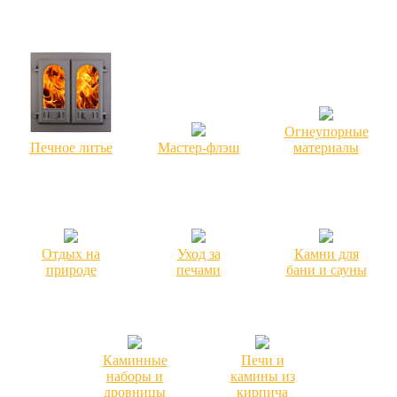
Огнеупорные
Печное литье
Мастер-флэш
материалы
Отдых на
Уход за
Камни для
природе
печами
бани и сауны
Каминные
Печи и
наборы и
камины из
дровницы
кирпича