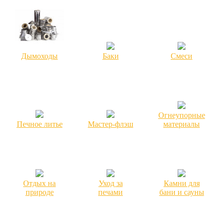
Дымоходы
Баки
Смеси
Огнеупорные
Печное литье
Мастер-флэш
материалы
Отдых на
Уход за
Камни для
природе
печами
бани и сауны