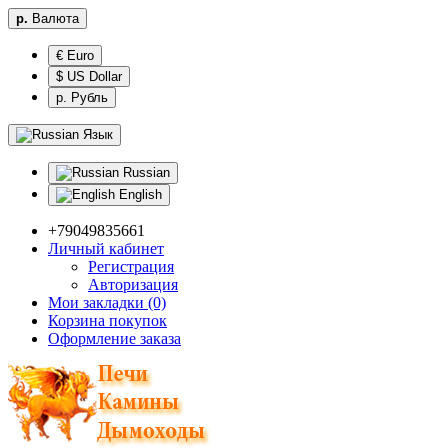
р.
Валюта
€ Euro
$ US Dollar
р. Рубль
Язык
Russian
English
+79049835661
Личный кабинет
Регистрация
Авторизация
Мои закладки (0)
Корзина покупок
Оформление заказа