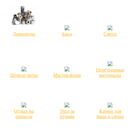
Дымоходы
Баки
Смеси
Огнеупорные
Печное литье
Мастер-флэш
материалы
Отдых на
Уход за
Камни для
природе
печами
бани и сауны