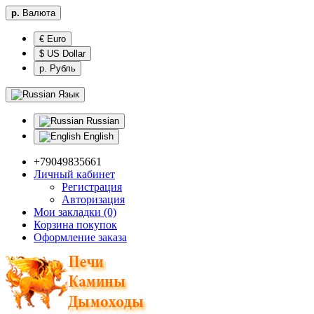
р.
Валюта
€ Euro
$ US Dollar
р. Рубль
Язык
Russian
English
+79049835661
Личный кабинет
Регистрация
Авторизация
Мои закладки (0)
Корзина покупок
Оформление заказа