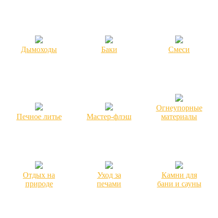
Дымоходы
Баки
Смеси
Огнеупорные
Печное литье
Мастер-флэш
материалы
Отдых на
Уход за
Камни для
природе
печами
бани и сауны