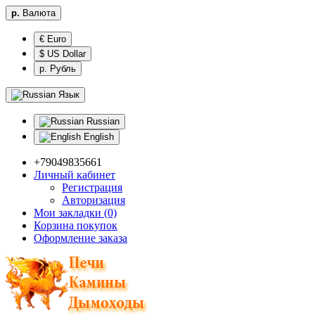
р.
Валюта
€ Euro
$ US Dollar
р. Рубль
Язык
Russian
English
+79049835661
Личный кабинет
Регистрация
Авторизация
Мои закладки (0)
Корзина покупок
Оформление заказа