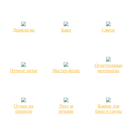
Дымоходы
Баки
Смеси
Огнеупорные
Печное литье
Мастер-флэш
материалы
Отдых на
Уход за
Камни для
природе
печами
бани и сауны