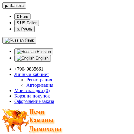
р.
Валюта
€ Euro
$ US Dollar
р. Рубль
Язык
Russian
English
+79049835661
Личный кабинет
Регистрация
Авторизация
Мои закладки (0)
Корзина покупок
Оформление заказа