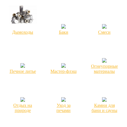
Дымоходы
Баки
Смеси
Огнеупорные
Печное литье
Мастер-флэш
материалы
Отдых на
Уход за
Камни для
природе
печами
бани и сауны