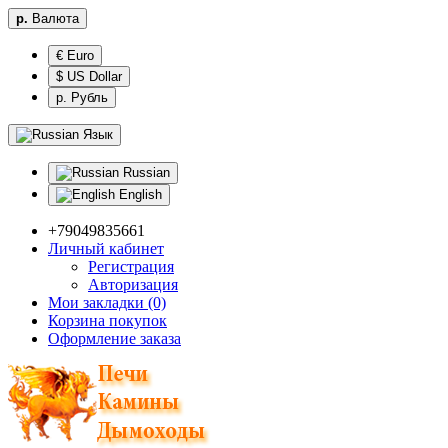
р.
Валюта
€ Euro
$ US Dollar
р. Рубль
Язык
Russian
English
+79049835661
Личный кабинет
Регистрация
Авторизация
Мои закладки (0)
Корзина покупок
Оформление заказа