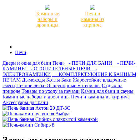
Каминные
Печи и
наборы и
камины из
дровницы
кирпича
Печи
Двери и окна для бани
Печи
- ПЕЧИ ДЛЯ БАНИ
- ПЕЧИ-
КАМИНЫ
- ОТОПИТЕЛЬНЫЕ ПЕЧИ
-
ЭЛЕКТРОКАМЕНКИ
- КОМПЛЕКТУЮЩИЕ К БАННЫМ
ПЕЧАМ
Дымоходы
Котлы
Баки
Жаростойкие кладочные
смеси
Печное литье
Огнеупорные материалы
Отдых на
природе
Товары по уходу за печами
Камни для бани и сауны
Каминные наборы и дровницы
Печи и камины из кирпича
Аксессуары для бани