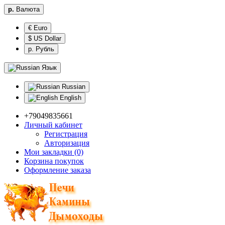
р.
Валюта
€ Euro
$ US Dollar
р. Рубль
Язык
Russian
English
+79049835661
Личный кабинет
Регистрация
Авторизация
Мои закладки (0)
Корзина покупок
Оформление заказа