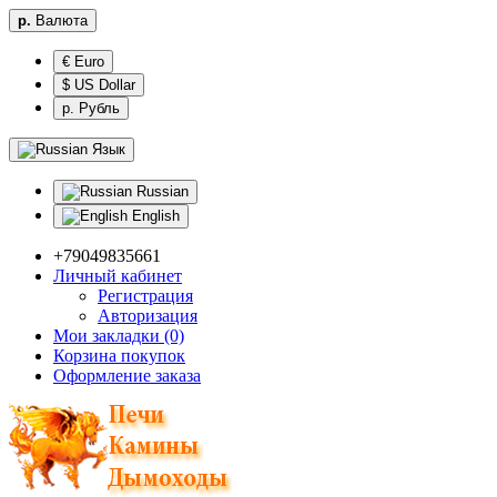
р.
Валюта
€ Euro
$ US Dollar
р. Рубль
Язык
Russian
English
+79049835661
Личный кабинет
Регистрация
Авторизация
Мои закладки (0)
Корзина покупок
Оформление заказа