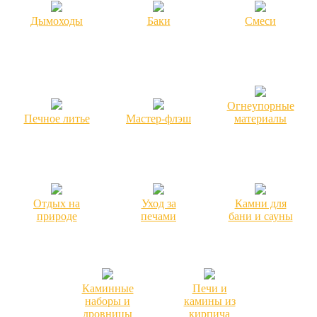
Дымоходы
Баки
Смеси
Огнеупорные
Печное литье
Мастер-флэш
материалы
Отдых на
Уход за
Камни для
природе
печами
бани и сауны
Каминные
Печи и
наборы и
камины из
дровницы
кирпича