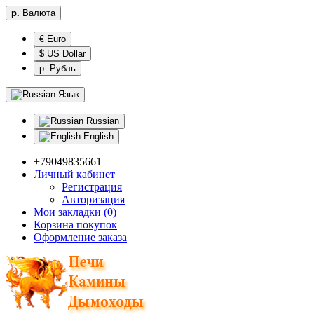
р.
Валюта
€ Euro
$ US Dollar
р. Рубль
Язык
Russian
English
+79049835661
Личный кабинет
Регистрация
Авторизация
Мои закладки (0)
Корзина покупок
Оформление заказа