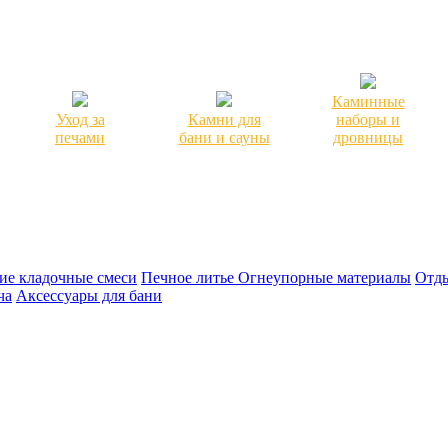
Каминные
Уход за
Камни для
наборы и
печами
бани и сауны
дровницы
ие кладочные смеси
Печное литье
Огнеупорные материалы
Отды
ча
Аксессуары для бани