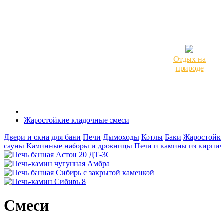
Отдых на
природе
Жаростойкие кладочные смеси
Двери и окна для бани
Печи
Дымоходы
Котлы
Баки
Жаростойк
сауны
Каминные наборы и дровницы
Печи и камины из кирпи
Смеси