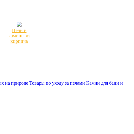
Печи и
камины из
кирпича
х на природе
Товары по уходу за печами
Камни для бани и