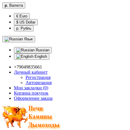
р.
Валюта
€ Euro
$ US Dollar
р. Рубль
Язык
Russian
English
+79049835661
Личный кабинет
Регистрация
Авторизация
Мои закладки (0)
Корзина покупок
Оформление заказа