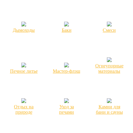
Дымоходы
Баки
Смеси
Огнеупорные
Печное литье
Мастер-флэш
материалы
Отдых на
Уход за
Камни для
природе
печами
бани и сауны