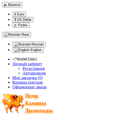
р.
Валюта
€ Euro
$ US Dollar
р. Рубль
Язык
Russian
English
+79049835661
Личный кабинет
Регистрация
Авторизация
Мои закладки (0)
Корзина покупок
Оформление заказа