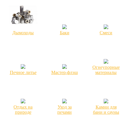
Дымоходы
Баки
Смеси
Огнеупорные
Печное литье
Мастер-флэш
материалы
Отдых на
Уход за
Камни для
природе
печами
бани и сауны