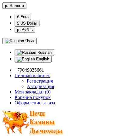
р.
Валюта
€ Euro
$ US Dollar
р. Рубль
Язык
Russian
English
+79049835661
Личный кабинет
Регистрация
Авторизация
Мои закладки (0)
Корзина покупок
Оформление заказа