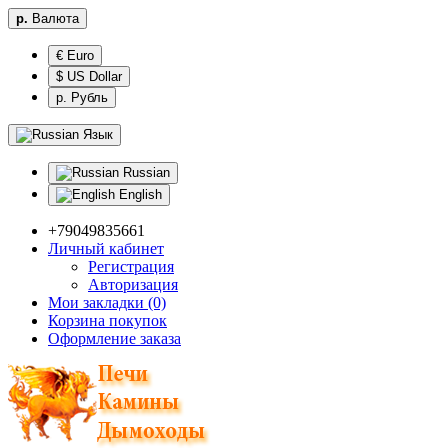
р.
Валюта
€ Euro
$ US Dollar
р. Рубль
Язык
Russian
English
+79049835661
Личный кабинет
Регистрация
Авторизация
Мои закладки (0)
Корзина покупок
Оформление заказа