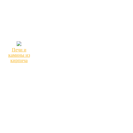
Печи и
камины из
кирпича