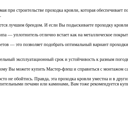
имая при строительстве проходка кровли, которая обеспечивает
.
изнается лучшим брендом. И если Вы подыскиваете проходку кро
ипа — уплотнитель отлично встает как на металлическое покрыт
ветов — это позволяет подобрать оптимальный вариант проходки
длительный эксплуатационный срок и устойчивость к разным пого
этому Вы можете купить Мастер-флеш и справиться с монтажом с
сто не обойтись. Правда, эта проходка кровли уместна и в други
опительными печами или каминами, Вам тоже рекомендуется куп