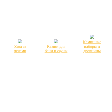
Каминные
Уход за
Камни для
наборы и
печами
бани и сауны
дровницы