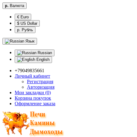
р.
Валюта
€ Euro
$ US Dollar
р. Рубль
Язык
Russian
English
+79049835661
Личный кабинет
Регистрация
Авторизация
Мои закладки (0)
Корзина покупок
Оформление заказа