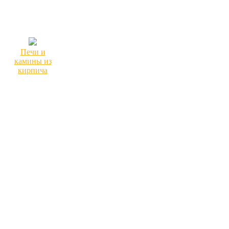
Печи и
камины из
кирпича