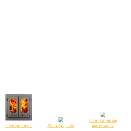
Огнеупорные
Печное литье
Мастер-флэш
материалы