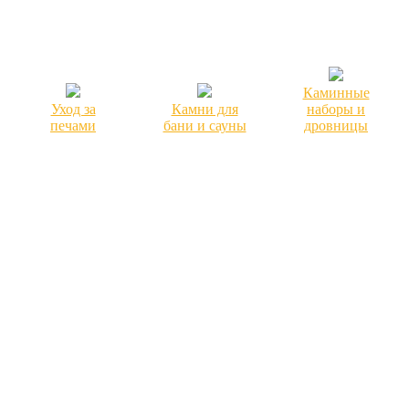
Каминные
Уход за
Камни для
наборы и
печами
бани и сауны
дровницы