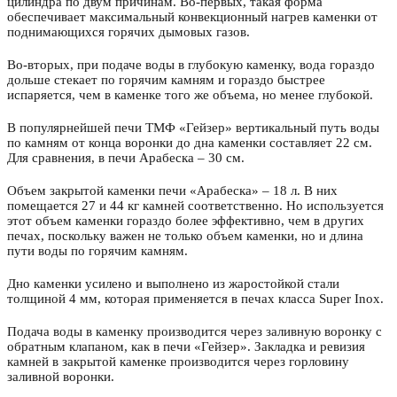
цилиндра по двум причинам. Во-первых, такая форма
обеспечивает максимальный конвекционный нагрев каменки от
поднимающихся горячих дымовых газов.
Во-вторых, при подаче воды в глубокую каменку, вода гораздо
дольше стекает по горячим камням и гораздо быстрее
испаряется, чем в каменке того же объема, но менее глубокой.
В популярнейшей печи ТМФ «Гейзер» вертикальный путь воды
по камням от конца воронки до дна каменки составляет 22 см.
Для сравнения, в печи Арабеска – 30 см.
Объем закрытой каменки печи «Арабеска» – 18 л. В них
помещается 27 и 44 кг камней соответственно. Но используется
этот объем каменки гораздо более эффективно, чем в других
печах, поскольку важен не только объем каменки, но и длина
пути воды по горячим камням.
Дно каменки усилено и выполнено из жаростойкой стали
толщиной 4 мм, которая применяется в печах класса Super Inox.
Подача воды в каменку производится через заливную воронку с
обратным клапаном, как в печи «Гейзер». Закладка и ревизия
камней в закрытой каменке производится через горловину
заливной воронки.