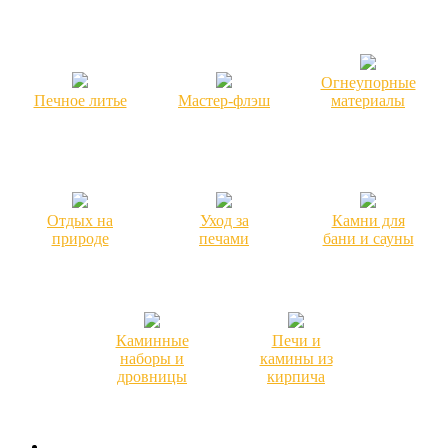
Огнеупорные
Печное литье
Мастер-флэш
материалы
Отдых на
Уход за
Камни для
природе
печами
бани и сауны
Каминные
Печи и
наборы и
камины из
дровницы
кирпича